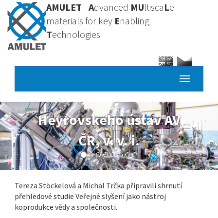
Přejít
AMULET
-
A
dvanced
MU
ltisca
L
e
k
materials for key
E
nabling
hlavnímu
T
echnologies
obsahu
Toggle
navigatio
Heyrovského ústav AV
ČR, v. v. i.
Tereza Stöckelová a Michal Trčka připravili shrnutí
přehledové studie Veřejné slyšení jako nástroj
koprodukce vědy a společnosti.