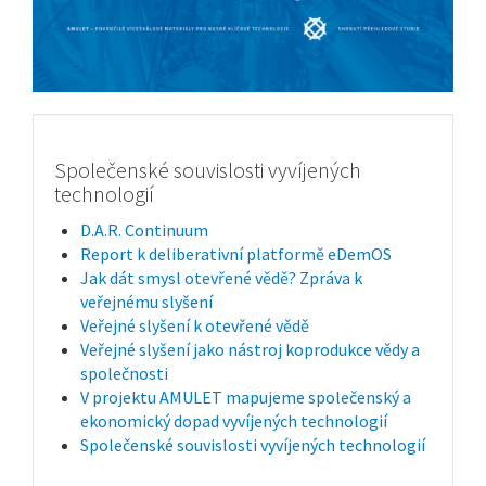
Společenské souvislosti vyvíjených
technologií
D.A.R. Continuum
Report k deliberativní platformě eDemOS
Jak dát smysl otevřené vědě? Zpráva k
veřejnému slyšení
Veřejné slyšení k otevřené vědě
Veřejné slyšení jako nástroj koprodukce vědy a
společnosti
V projektu AMULET mapujeme společenský a
ekonomický dopad vyvíjených technologií
Společenské souvislosti vyvíjených technologií