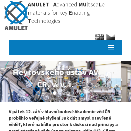
Přejít
AMULET
-
A
dvanced
MU
ltisca
L
e
k
materials for key
E
nabling
hlavnímu
T
echnologies
obsahu
Toggle
navigatio
Vysoká škola
chemicko-
technologická v Praze
V pátek 12. září v hlavní budově Akademie věd ČR
proběhlo veřejné slyšení Jak dát smysl otevřené
vědě?, které nabídlo prostor k diskusi nad principy a
praxí otevřené vědy (open science, dále OS). Cílem