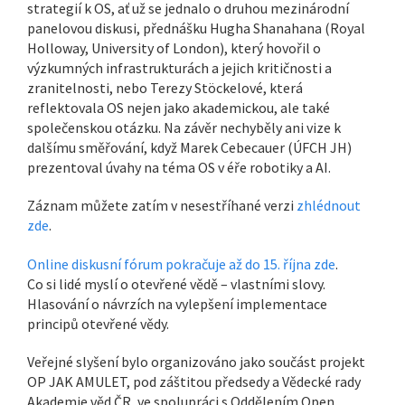
strategií k OS, ať už se jednalo o druhou mezinárodní
panelovou diskusi, přednášku Hugha Shanahana (Royal
Holloway, University of London), který hovořil o
výzkumných infrastrukturách a jejich kritičnosti a
zranitelnosti, nebo Terezy Stöckelové, která
reflektovala OS nejen jako akademickou, ale také
společenskou otázku. Na závěr nechyběly ani vize k
dalšímu směřování, když Marek Cebecauer (ÚFCH JH)
prezentoval úvahy na téma OS v éře robotiky a AI.
Záznam můžete zatím v nesestříhané verzi
zhlédnout
zde
.
Online diskusní fórum pokračuje až do 15. října zde
.
Co si lidé myslí o otevřené vědě – vlastními slovy.
Hlasování o návrzích na vylepšení implementace
principů otevřené vědy.
Veřejné slyšení bylo organizováno jako součást projekt
OP JAK AMULET, pod záštitou předsedy a Vědecké rady
Akademie věd ČR, ve spolupráci s Oddělením Open