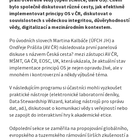
bylo společně diskutovat různé cesty, jak efektivně
implementovat principy OS v ČR, diskutovat o
souvislostech s vědeckou integritou, důvěryhodností
vědy, digitalizací a mezinárodním kontextem.
Po úvodních slovech Martina Kalbáče (ÚFCH JH) a
Ondřeje Prášila (AV ČR) následovala první panelová
diskuse s názvem Česká cesta? mezi zástupci AV ČR,
MŠMT, GA ČR, EOSC, UK, která ukázala, že aktuální stav
implementace principů OS je nejen opravdu živé, ale v
mnohém i kontroverzní a někdy výbušné téma.
V následujícím programu si účastníci mohli vyzkoušet
praktické nástroje (elektronické laboratorní deníky,
Data Stewardship Wizard, katalog nástrojů pro správu
dat, ad.), diskutovat o komunikaci vědy s veřejností nebo
se zapojit do interaktivní hry k akademické etice.
Odpolední sekce se zaměřila na propojování globálního,
evropského a tuzemského rámování širších zkušeností a