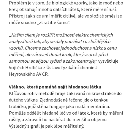
Problém je v tom, že biologické vzorky, jako je moč nebo
krev, obsahují mnoho dalších látek, které měření ruší.
Přístroj tak sice umí měřit citlivě, ale ve složité směsi se
může snadno „ztratit v šumu“.
„
Naším cílem je rozšířit možnosti elektrochemických
analyzátorů tak, aby se daly používat i u složitějších
vzorků. Chceme zachovat jednoduchost a nízkou cenu
měření, ale zároveň dodat krok, který vzorek před
samotnou analýzou vyčistí a zakoncentruje
,“ vysvětluje
Vojtěch Hrdlička z Ústavu fyzikální chemie J.
Heyrovského AV ČR.
Vlákno, které pomáhá najít hledanou látku
Klíčovou roli v metodě hraje takzvaná mikroextrakce do
dutého vlákna. Zjednodušeně řečeno jde o tenkou
trubičku, jejíž stěna funguje jako malá membrána.
Pomůže oddělit hledané léčivo od látek, které by měření
rušily, a zároveň ho nasbírat do menšího objemu.
Výsledný signál je pak lépe měřitelný.