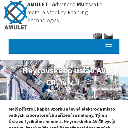
Přejít
AMULET
-
A
dvanced
MU
ltisca
L
e
k
materials for key
E
nabling
hlavnímu
T
echnologies
obsahu
Toggle
navigatio
Heyrovského ústav AV
ČR, v. v. i.
Malý přístroj, kapka vzorku a levná elektroda místo
velkých laboratorních zařízení za miliony. Tým z
Ústavu fyzikální chemie J. Heyrovského AV ČR vyvíjí
postup, který může rozšířit možnosti dostupných