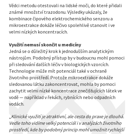
Vědci metodu otestovali na lidské moči, do které přidali
známé množství trazodonu. Výsledky ukázaly, že
kombinace čipového elektrochemického senzoru a
mikroextrakce dokáže léčivo spolehlivě stanovit i ve
velmi nízkých koncentracích.
Využití nemusí skončit u medicíny
Jedná se o důležitý krok k jednodušším analytickým
nástrojům. Podobný přístup by v budoucnu mohl pomoci
při sledování dalších léčiv v biologických vzorcích.
Technologie může mít potenciál také v ochraně
životního prostředí. Protože mikroextrakce dokáže
sledovanou látku zakoncentrovat, mohla by pomoci
zachytit velmi nízké koncentrace znečišťujících látek ve
vodě — například v řekách, rybnících nebo odpadních
vodách.
„
Klinické využití je atraktivní, ale cesta do praxe je dlouhá.
Vedle toho vidíme velký potenciál i v analýzách životního
prostředí, kde by podobný princip mohl umožnit rychlejší