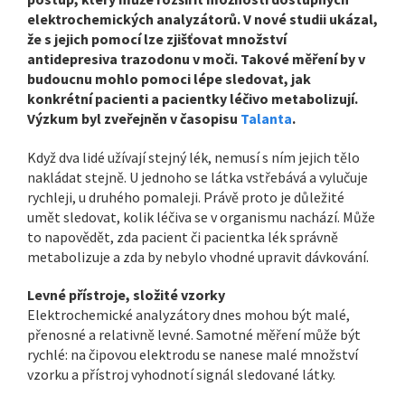
elektrochemických analyzátorů. V nové studii ukázal,
že s jejich pomocí lze zjišťovat množství
antidepresiva trazodonu v moči. Takové měření by v
budoucnu mohlo pomoci lépe sledovat, jak
konkrétní pacienti a pacientky léčivo metabolizují.
Výzkum byl zveřejněn v časopisu
Talanta
.
Když dva lidé užívají stejný lék, nemusí s ním jejich tělo
nakládat stejně. U jednoho se látka vstřebává a vylučuje
rychleji, u druhého pomaleji. Právě proto je důležité
umět sledovat, kolik léčiva se v organismu nachází. Může
to napovědět, zda pacient či pacientka lék správně
metabolizuje a zda by nebylo vhodné upravit dávkování.
Levné přístroje, složité vzorky
Elektrochemické analyzátory dnes mohou být malé,
přenosné a relativně levné. Samotné měření může být
rychlé: na čipovou elektrodu se nanese malé množství
vzorku a přístroj vyhodnotí signál sledované látky.