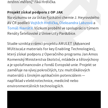
terénní měření
,“ říká Hrdlička.
Projekt získal podporu z OP JAK
Na výzkumu se za Ústav fyzikální chemie J. Heyrovského
AV ČR podíleli
Vojtěch Hrdlička
,
Oleksandra Labzová
a
Tomáš Navrátil
. Výzkum proběhl ve spolupráci s týmem
Renáty Šelešovské z Univerzity Pardubice.
Studie vznikla v rámci projektu AMULET (Advanced
MUltiscaLe materials for key Enabling Technologies),
který získal podporu z Operačního programu Jan Amos
Komenský Ministerstva školství, mládeže a tělovýchovy
a je spolufinancován z fondů Evropské unie. Projekt se
zaměřuje na vývoj pokročilých, tzv. multiškálových
materiálů s širokým aplikačním potenciálem —
například v elektrotechnice, medicíně nebo
environmentálních technologiích.