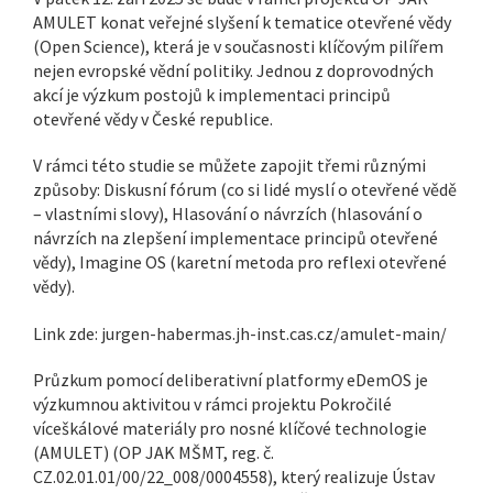
AMULET konat veřejné slyšení k tematice otevřené vědy
(Open Science), která je v současnosti klíčovým pilířem
nejen evropské vědní politiky. Jednou z doprovodných
akcí je výzkum postojů k implementaci principů
otevřené vědy v České republice.
V rámci této studie se můžete zapojit třemi různými
způsoby: Diskusní fórum (co si lidé myslí o otevřené vědě
– vlastními slovy), Hlasování o návrzích (hlasování o
návrzích na zlepšení implementace principů otevřené
vědy), Imagine OS (karetní metoda pro reflexi otevřené
vědy).
Link zde: jurgen-habermas.jh-inst.cas.cz/amulet-main/
Průzkum pomocí deliberativní platformy eDemOS je
výzkumnou aktivitou v rámci projektu Pokročilé
víceškálové materiály pro nosné klíčové technologie
(AMULET) (OP JAK MŠMT, reg. č.
CZ.02.01.01/00/22_008/0004558), který realizuje Ústav