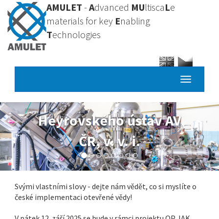
Přejít
AMULET
-
A
dvanced
MU
ltisca
L
e
k
materials for key
E
nabling
hlavnímu
T
echnologies
obsahu
Toggle
navigatio
Heyrovského ústav AV
ČR, v. v. i.
Svými vlastními slovy - dejte nám vědět, co si myslíte o
české implementaci otevřené vědy!
V pátek 12. září 2025 se bude v rámci projektu OP JAK