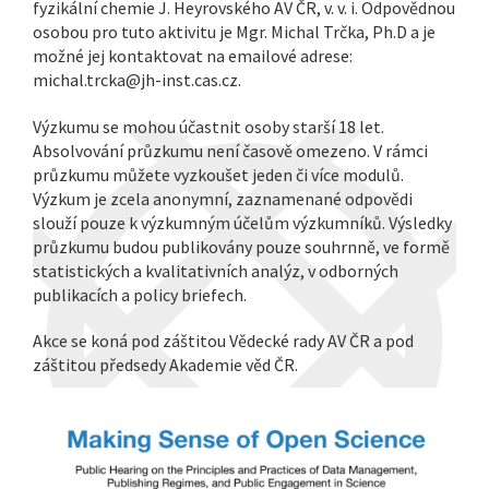
fyzikální chemie J. Heyrovského AV ČR, v. v. i. Odpovědnou
osobou pro tuto aktivitu je Mgr. Michal Trčka, Ph.D a je
možné jej kontaktovat na emailové adrese:
michal.trcka@jh-inst.cas.cz.
Výzkumu se mohou účastnit osoby starší 18 let.
Absolvování průzkumu není časově omezeno. V rámci
průzkumu můžete vyzkoušet jeden či více modulů.
Výzkum je zcela anonymní, zaznamenané odpovědi
slouží pouze k výzkumným účelům výzkumníků. Výsledky
průzkumu budou publikovány pouze souhrnně, ve formě
statistických a kvalitativních analýz, v odborných
publikacích a policy briefech.
Akce se koná pod záštitou Vědecké rady AV ČR a pod
záštitou předsedy Akademie věd ČR.