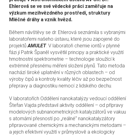
Ehlerová se ve své vědecké práci zaměřuje na
výzkum mezihvězdného prostředí, struktury
Mléčné dráhy a vznik hvězd.
Během návštěvy se dr. Ehlerová seznámila s vybranými
laboratořemi našeho ústavu, které jsou zapojené do
projektů
AMULET
. V laboratoři chemie iontů v plynné
fázi jí Patrik Španěl vysvětlil principy a praktické využití
hmotnostní spektrometrie – technologie sloužící k
extrémně přesnému měření složení plynů. Tato metoda
nachází široké uplatnění v různých oblastech – od
výroby čipů a kontroly kvality léčiv až po bezpečnost
přepravy a diagnostiku nemocí z lidského dechu.
V laboratořích Oddělení nanokatalýzy vedoucí oddělení
Štefan Vajda představil aktivity oddělení – od přípravy
modelových subnanometrických katalyzátorů ve vakuu
s atomární přesností po „reálné“ nanokatalyzátory
připravované chemickými a mechanickými metodami –
a jejich efektivní využití v průmyslově a ekologicky