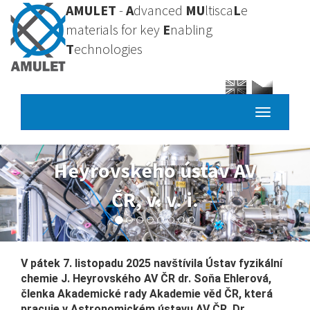
Přejít
AMULET
-
A
dvanced
MU
ltisca
L
e
k
materials for key
E
nabling
hlavnímu
T
echnologies
obsahu
Toggle
navigatio
Vysoká 
 ústav AV
chemi
. i.
technologick
V pátek 7. listopadu 2025 navštívila Ústav fyzikální
chemie J. Heyrovského AV ČR dr. Soňa Ehlerová,
členka Akademické rady Akademie věd ČR, která
pracuje v Astronomickém ústavu AV ČR. Dr.