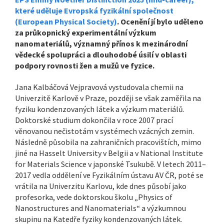
které uděluje Evropská fyzikální společnost
(European Physical Society)
. Ocenění jí bylo uděleno
za průkopnický experimentální výzkum
nanomateriálů, významný přínos k mezinárodní
vědecké spolupráci a dlouhodobé úsilí v oblasti
podpory rovnosti žen a mužů ve fyzice.
Jana Kalbáčová Vejpravová vystudovala chemii na
Univerzitě Karlově v Praze, později se však zaměřila na
fyziku kondenzovaných látek a výzkum materiálů.
Doktorské studium dokončila v roce 2007 prací
věnovanou nečistotám v systémech vzácných zemin.
Následně působila na zahraničních pracovištích, mimo
jiné na Hasselt University v Belgii a v National Institute
for Materials Science v japonské Tsukubě. V letech 2011–
2017 vedla oddělení ve Fyzikálním ústavu AV ČR, poté se
vrátila na Univerzitu Karlovu, kde dnes působí jako
profesorka, vede doktorskou školu „Physics of
Nanostructures and Nanomaterials“ a výzkumnou
skupinu na Katedře fyziky kondenzovaných látek.