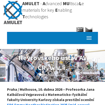
Přejít
AMULET
-
A
dvanced
MU
ltisca
L
e
k
materials for key
E
nabling
hlavnímu
T
echnologies
obsahu
Toggle
navigatio
Heyrovského ústav AV
ČR, v. v. i.
Praha / Mulhouse, 10. dubna 2026 – Profesorka Jana
Kalbáčová Vejpravová z Matematicko-fyzikální
fakulty Univerzity Karlovy získala prestižní ocenění
EPS Emmy Noether Distinction 2025 (mid-career),