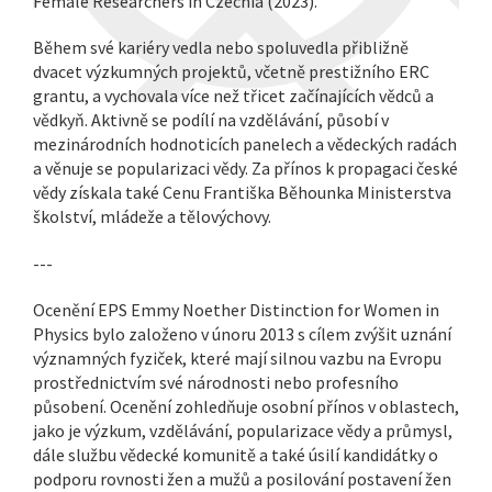
Female Researchers in Czechia (2023).
Během své kariéry vedla nebo spoluvedla přibližně
dvacet výzkumných projektů, včetně prestižního ERC
grantu, a vychovala více než třicet začínajících vědců a
vědkyň. Aktivně se podílí na vzdělávání, působí v
mezinárodních hodnoticích panelech a vědeckých radách
a věnuje se popularizaci vědy. Za přínos k propagaci české
vědy získala také Cenu Františka Běhounka Ministerstva
školství, mládeže a tělovýchovy.
---
Ocenění EPS Emmy Noether Distinction for Women in
Physics bylo založeno v únoru 2013 s cílem zvýšit uznání
významných fyziček, které mají silnou vazbu na Evropu
prostřednictvím své národnosti nebo profesního
působení. Ocenění zohledňuje osobní přínos v oblastech,
jako je výzkum, vzdělávání, popularizace vědy a průmysl,
dále službu vědecké komunitě a také úsilí kandidátky o
podporu rovnosti žen a mužů a posilování postavení žen