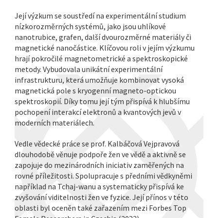
Její výzkum se soustředí na experimentální studium
nízkorozměrných systémů, jako jsou uhlíkové
nanotrubice, grafen, další dvourozměrné materiály či
magnetické nanočástice. Klíčovou roli v jejím výzkumu
hrají pokročilé magnetometrické a spektroskopické
metody. Vybudovala unikátní experimentální
infrastrukturu, která umožňuje kombinovat vysoká
magnetická pole s kryogenní magneto-optickou
spektroskopií. Díky tomu její tým přispívá k hlubšímu
pochopení interakcí elektronů a kvantových jevů v
moderních materiálech.
Vedle vědecké práce se prof. Kalbáčová Vejpravová
dlouhodobě věnuje podpoře žen ve vědě a aktivně se
zapojuje do mezinárodních iniciativ zaměřených na
rovné příležitosti. Spolupracuje s předními vědkyněmi
například na Tchaj-wanu a systematicky přispívá ke
zvyšování viditelnosti žen ve fyzice. Její přínos v této
oblasti byl oceněn také zařazením mezi Forbes Top