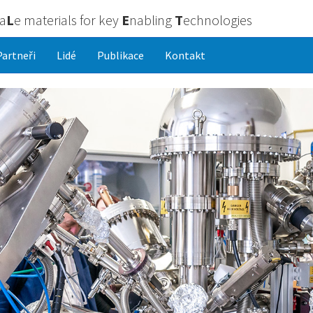
ca
L
e materials for key
E
nabling
T
echnologies
Partneři
Lidé
Publikace
Kontakt