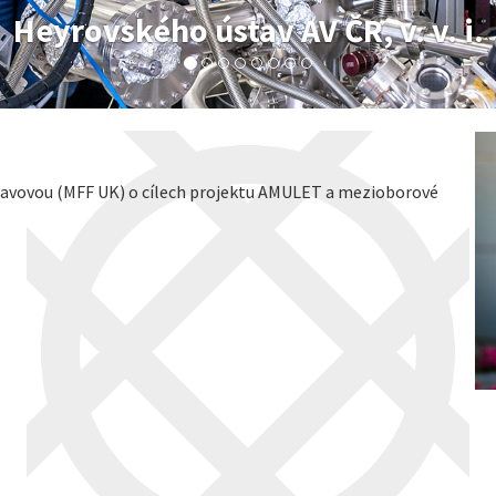
Heyrovského ústav AV ČR, v. v. i.
avovou (MFF UK) o cílech projektu AMULET a mezioborové